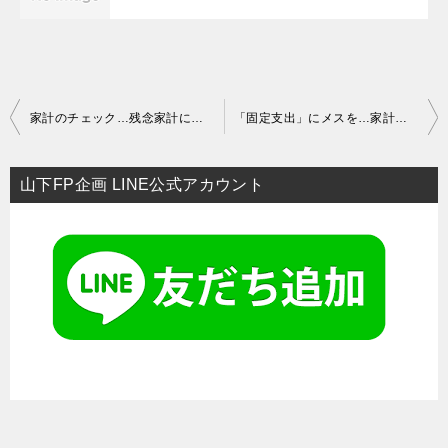
投
家計のチェック…残念家計にならないために
「固定支出」にメスを…家計の改善2
稿
ナ
山下FP企画 LINE公式アカウント
ビ
ゲ
ー
シ
ョ
ン