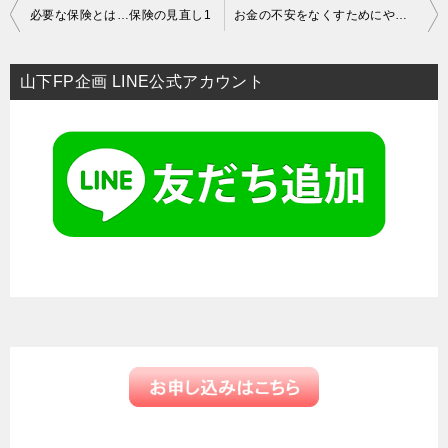
投
必要な保険とは…保険の見直し1
お金の不安をなくすためにやるべきこと・・・住宅について（２）
稿
ナ
山下FP企画 LINE公式アカウント
ビ
ゲ
ー
シ
ョ
ン