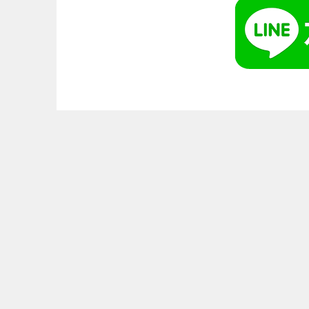
ー
シ
ョ
ン