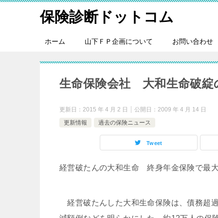
保険診断ドットコム
ホーム
山下ＦＰ企画について
お問い合わせ
生命保険会社 大和生命破綻
更新日：
2015 年 4 月 2 日
公開日：
2009 年 4 月 14 日
更新情報
過去の保険ニュース
Tweet
経営破たんの大和生命 終身年金保険で最大8割
経営破たんした大和生命保険は、債務超過