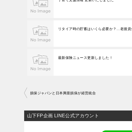
子育て支援情報 更新いたしました
リタイア時の貯蓄はいくら必要か？…老後資
最新保険ニュース更新しました！
投
損保ジャパンと日本興亜損保が経営統合
稿
ナ
山下FP企画 LINE公式アカウント
ビ
ゲ