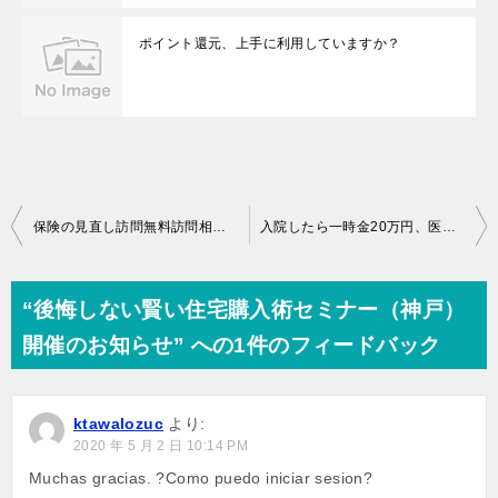
ポイント還元、上手に利用していますか？
投
保険の見直し訪問無料訪問相談 11月の受付開始
入院したら一時金20万円、医療保険に新しい風
稿
ナ
“後悔しない賢い住宅購入術セミナー（神戸）
ビ
開催のお知らせ” への1件のフィードバック
ゲ
ー
ktawalozuc
より:
シ
2020 年 5 月 2 日 10:14 PM
ョ
Muchas gracias. ?Como puedo iniciar sesion?