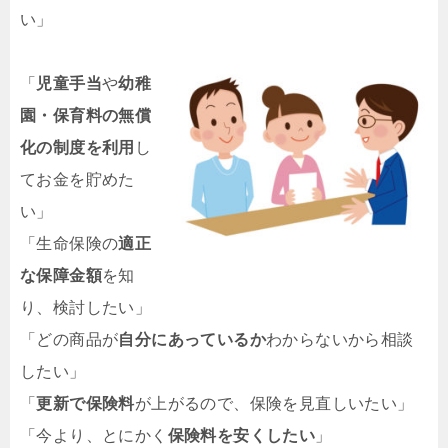
い」
「
児童手当
や
幼稚
園・保育料の無償
化の制度を利用
し
てお金を貯めた
い」
「生命保険の
適正
な保障金額
を知
り、検討したい」
「どの商品が
自分にあっているか
わからないから相談
したい」
「
更新で保険料
が上がるので、保険を見直しいたい」
「今より、とにかく
保険料を安くしたい
」