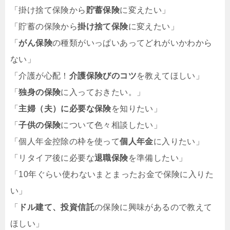
「掛け捨て保険から
貯蓄保険
に変えたい」
「貯蓄の保険から
掛け捨て保険
に変えたい」
「
がん保険
の種類がいっぱいあってどれがいかわから
ない」
「介護が心配！
介護保険びのコツ
を教えてほしい」
「
独身の保険
に入っておきたい。」
「
主婦（夫）に必要な保険
を知りたい」
「
子供の保険
について色々相談したい」
「個人年金控除の枠を使って
個人年金
に入りたい」
「リタイア後に必要な
退職保険
を準備したい」
「10年ぐらい使わないまとまったお金で保険に入りた
い」
「
ドル建て、投資信託
の保険に興味があるので教えて
ほしい」