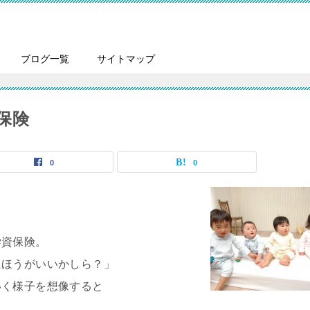
ブログ一覧
サイトマップ
保険
0
0
学資保険。
たほうがいいかしら？」
いく様子を想像すると