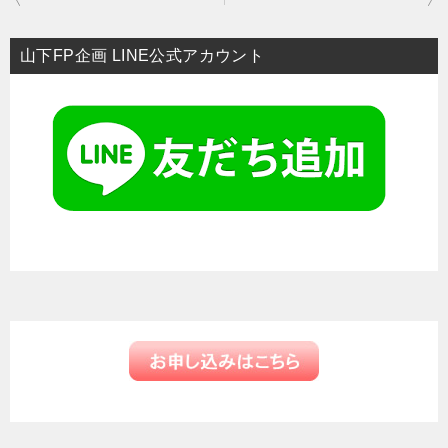
稿
ナ
山下FP企画 LINE公式アカウント
ビ
ゲ
ー
シ
ョ
ン