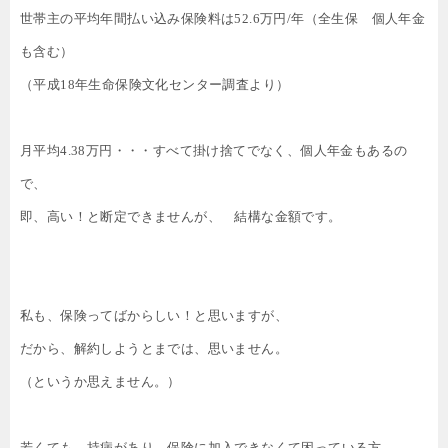
世帯主の平均年間払い込み保険料は
52.6
万円
/
年（全生保 個人年金
も含む）
（平成
18
年生命保険文化センター調査より）
月平均
4.38
万円・・・すべて掛け捨てでなく、個人年金もあるの
で、
即、高い！と断定できませんが、 結構な金額です。
私も、保険ってばからしい！と思いますが、
だから、解約しようとまでは、思いません。
（というか思えません。）
若くても、持病があり、保険に加入できなくて困っている方