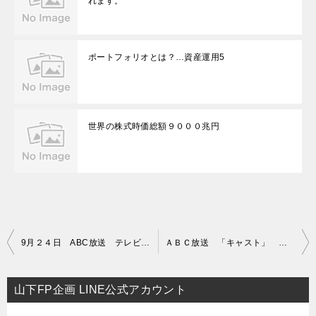
れます。
ポートフォリオとは？…資産運用5
世界の株式時価総額９０００兆円
投
9月２４日 ABC放送 テレビ番組 「キャスト」に出演します。
ＡＢＣ放送 「キャスト」 テレビ番組に生出演いたしました！
稿
ナ
山下FP企画 LINE公式アカウント
ビ