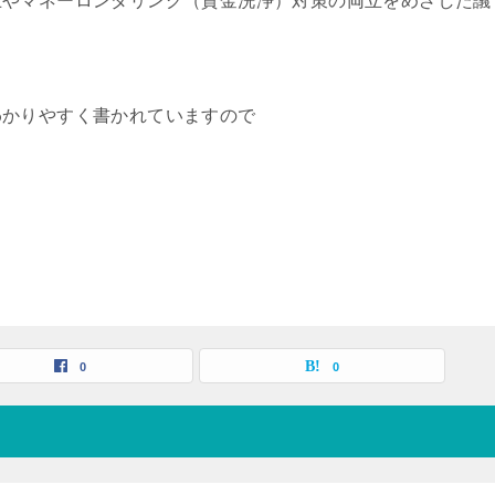
止やマネーロンダリング（資金洗浄）対策の両立をめざした議
わかりやすく書かれていますので
0
0