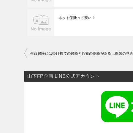
ネット保険って安い？
投
生命保険には掛け捨ての保険と貯蓄の保険がある…保険の見直
稿
ナ
山下FP企画 LINE公式アカウント
ビ
ゲ
ー
シ
ョ
ン